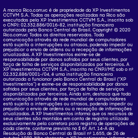
A marca Rico.com.vc é de propriedade da XP Investimentos
CCTVM S.A. Todas as operações realizadas na Rico são
executadas pela XP Investimentos CCTVM S.A., inscrita sob
o CNPJ: 02.332.886/0016-82, instituição financeira
autorizada pelo Banco Central do Brasil. Copyright © 2020
Rico.com.vc Todos os direitos reservados. Toda
comunicação através da rede mundial de computadores
está sujeita a interrupções ou atrasos, podendo impedir ou
prejudicar o envio de ordens ou a recepção de informações
atualizadas. A XP Investimentos exime-se de
responsabilidade por danos sofridos por seus clientes, por
força de falha de serviços disponibilizados por terceiros. A
XP Investimentos CCTVM S.A., inscrita no CNPJ/ME sob o nº
02.332.886/0001-/­04, é uma instituição financeira
autorizada a funcionar pelo Banco Central do Brasil (“XP
Investimentos”) e exime-se de responsabilidade por danos
sofridos por seus clientes, por força de falha de serviços
disponibilizados por terceiros. Ainda sim, destaca que toda
comunicação através de rede mundial de computadores
está sujeita a interrupções ou atrasos, podendo impedir ou
prejudicar o envio de ordens ou a recepção de informações
atualizadas. A XP Investimentos informa que os recursos de
seus clientes são mantidos em conta de registro utilizada
exclusivamente pela corretora para registro de operações de
cada cliente, conforme previsto no § 6º, Art. 14-A da
Resolução do Banco Central do Brasil nº 1.655, de 26 de