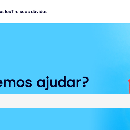
ustos
Tire suas dúvidas
emos ajudar?