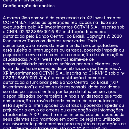
Configuração de cookies
A marca Rico.com.vc é de propriedade da XP Investimentos
CCTVM S.A. Todas as operações realizadas na Rico são
executadas pela XP Investimentos CCTVM S.A., inscrita sob
o CNPJ: 02.332.886/0016-82, instituição financeira
autorizada pelo Banco Central do Brasil. Copyright © 2020
Rico.com.vc Todos os direitos reservados. Toda
comunicação através da rede mundial de computadores
está sujeita a interrupções ou atrasos, podendo impedir ou
prejudicar o envio de ordens ou a recepção de informações
atualizadas. A XP Investimentos exime-se de
responsabilidade por danos sofridos por seus clientes, por
força de falha de serviços disponibilizados por terceiros. A
XP Investimentos CCTVM S.A., inscrita no CNPJ/ME sob o nº
02.332.886/0001-/­04, é uma instituição financeira
autorizada a funcionar pelo Banco Central do Brasil (“XP
Investimentos”) e exime-se de responsabilidade por danos
sofridos por seus clientes, por força de falha de serviços
disponibilizados por terceiros. Ainda sim, destaca que toda
comunicação através de rede mundial de computadores
está sujeita a interrupções ou atrasos, podendo impedir ou
prejudicar o envio de ordens ou a recepção de informações
atualizadas. A XP Investimentos informa que os recursos de
seus clientes são mantidos em conta de registro utilizada
exclusivamente pela corretora para registro de operações de
cada cliente, conforme previsto no § 6º, Art. 14-A da