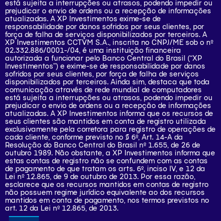
está sujeita a interrupções ou atrasos, podendo impedir ou
prejudicar o envio de ordens ou a recepção de informações
atualizadas. A XP Investimentos exime-se de
responsabilidade por danos sofridos por seus clientes, por
força de falha de serviços disponibilizados por terceiros. A
XP Investimentos CCTVM S.A., inscrita no CNPJ/ME sob o nº
02.332.886/0001-/­04, é uma instituição financeira
autorizada a funcionar pelo Banco Central do Brasil (“XP
Investimentos”) e exime-se de responsabilidade por danos
sofridos por seus clientes, por força de falha de serviços
disponibilizados por terceiros. Ainda sim, destaca que toda
comunicação através de rede mundial de computadores
está sujeita a interrupções ou atrasos, podendo impedir ou
prejudicar o envio de ordens ou a recepção de informações
atualizadas. A XP Investimentos informa que os recursos de
seus clientes são mantidos em conta de registro utilizada
exclusivamente pela corretora para registro de operações de
cada cliente, conforme previsto no § 6º, Art. 14-A da
Resolução do Banco Central do Brasil nº 1.655, de 26 de
outubro 1989. Não obstante, a XP Investimentos informa que
estas contas de registro não se confundem com as contas
de pagamento de que tratam os arts. 6º, inciso IV, e 12 da
Lei nº 12.865, de 9 de outubro de 2013. Por essa razão,
esclarece que os recursos mantidos em contas de registro
não possuem regime jurídico equivalente ao dos recursos
mantidos em conta de pagamento, nos termos previstos no
art. 12 da Lei nº 12.865, de 2013.