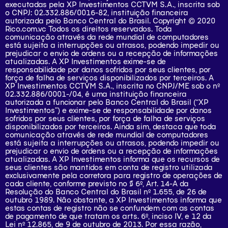
executadas pela XP Investimentos CCTVM S.A., inscrita sob
o CNPJ: 02.332.886/0016-82, instituição financeira
autorizada pelo Banco Central do Brasil. Copyright © 2020
Rico.com.vc Todos os direitos reservados. Toda
comunicação através da rede mundial de computadores
está sujeita a interrupções ou atrasos, podendo impedir ou
prejudicar o envio de ordens ou a recepção de informações
atualizadas. A XP Investimentos exime-se de
responsabilidade por danos sofridos por seus clientes, por
força de falha de serviços disponibilizados por terceiros. A
XP Investimentos CCTVM S.A., inscrita no CNPJ/ME sob o nº
02.332.886/0001-/­04, é uma instituição financeira
autorizada a funcionar pelo Banco Central do Brasil (“XP
Investimentos”) e exime-se de responsabilidade por danos
sofridos por seus clientes, por força de falha de serviços
disponibilizados por terceiros. Ainda sim, destaca que toda
comunicação através de rede mundial de computadores
está sujeita a interrupções ou atrasos, podendo impedir ou
prejudicar o envio de ordens ou a recepção de informações
atualizadas. A XP Investimentos informa que os recursos de
seus clientes são mantidos em conta de registro utilizada
exclusivamente pela corretora para registro de operações de
cada cliente, conforme previsto no § 6º, Art. 14-A da
Resolução do Banco Central do Brasil nº 1.655, de 26 de
outubro 1989. Não obstante, a XP Investimentos informa que
estas contas de registro não se confundem com as contas
de pagamento de que tratam os arts. 6º, inciso IV, e 12 da
Lei nº 12.865, de 9 de outubro de 2013. Por essa razão,