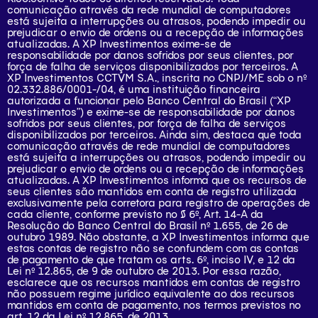
comunicação através da rede mundial de computadores
está sujeita a interrupções ou atrasos, podendo impedir ou
prejudicar o envio de ordens ou a recepção de informações
atualizadas. A XP Investimentos exime-se de
responsabilidade por danos sofridos por seus clientes, por
força de falha de serviços disponibilizados por terceiros. A
XP Investimentos CCTVM S.A., inscrita no CNPJ/ME sob o nº
02.332.886/0001-/­04, é uma instituição financeira
autorizada a funcionar pelo Banco Central do Brasil (“XP
Investimentos”) e exime-se de responsabilidade por danos
sofridos por seus clientes, por força de falha de serviços
disponibilizados por terceiros. Ainda sim, destaca que toda
comunicação através de rede mundial de computadores
está sujeita a interrupções ou atrasos, podendo impedir ou
prejudicar o envio de ordens ou a recepção de informações
atualizadas. A XP Investimentos informa que os recursos de
seus clientes são mantidos em conta de registro utilizada
exclusivamente pela corretora para registro de operações de
cada cliente, conforme previsto no § 6º, Art. 14-A da
Resolução do Banco Central do Brasil nº 1.655, de 26 de
outubro 1989. Não obstante, a XP Investimentos informa que
estas contas de registro não se confundem com as contas
de pagamento de que tratam os arts. 6º, inciso IV, e 12 da
Lei nº 12.865, de 9 de outubro de 2013. Por essa razão,
esclarece que os recursos mantidos em contas de registro
não possuem regime jurídico equivalente ao dos recursos
mantidos em conta de pagamento, nos termos previstos no
art. 12 da Lei nº 12.865, de 2013.