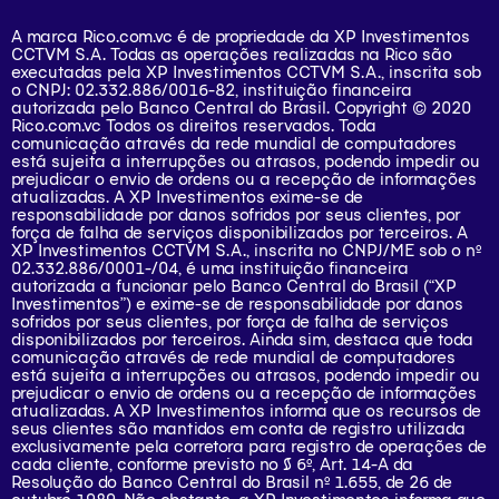
A marca Rico.com.vc é de propriedade da XP Investimentos
CCTVM S.A. Todas as operações realizadas na Rico são
executadas pela XP Investimentos CCTVM S.A., inscrita sob
o CNPJ: 02.332.886/0016-82, instituição financeira
autorizada pelo Banco Central do Brasil. Copyright © 2020
Rico.com.vc Todos os direitos reservados. Toda
comunicação através da rede mundial de computadores
está sujeita a interrupções ou atrasos, podendo impedir ou
prejudicar o envio de ordens ou a recepção de informações
atualizadas. A XP Investimentos exime-se de
responsabilidade por danos sofridos por seus clientes, por
força de falha de serviços disponibilizados por terceiros. A
XP Investimentos CCTVM S.A., inscrita no CNPJ/ME sob o nº
02.332.886/0001-/­04, é uma instituição financeira
autorizada a funcionar pelo Banco Central do Brasil (“XP
Investimentos”) e exime-se de responsabilidade por danos
sofridos por seus clientes, por força de falha de serviços
disponibilizados por terceiros. Ainda sim, destaca que toda
comunicação através de rede mundial de computadores
está sujeita a interrupções ou atrasos, podendo impedir ou
prejudicar o envio de ordens ou a recepção de informações
atualizadas. A XP Investimentos informa que os recursos de
seus clientes são mantidos em conta de registro utilizada
exclusivamente pela corretora para registro de operações de
cada cliente, conforme previsto no § 6º, Art. 14-A da
Resolução do Banco Central do Brasil nº 1.655, de 26 de