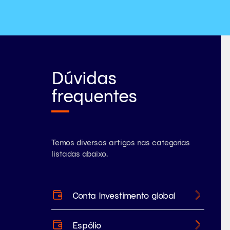
Dúvidas
frequentes
Temos diversos artigos nas categorias
listadas abaixo.