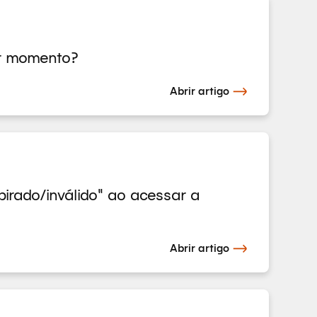
er momento?
Abrir artigo
pirado/inválido" ao acessar a
Abrir artigo