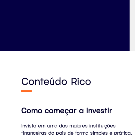
Conteúdo Rico
Como começar a investir
Invista em uma das maiores instituições
financeiras do país de forma simples e prática.