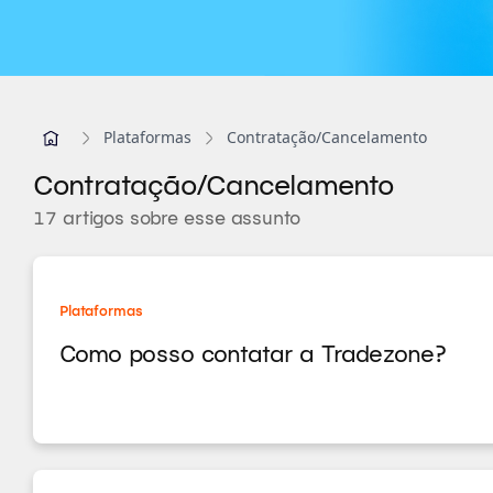
Plataformas
Contratação/Cancelamento
Contratação/Cancelamento
17 artigos sobre esse assunto
Plataformas
Como posso contatar a Tradezone?