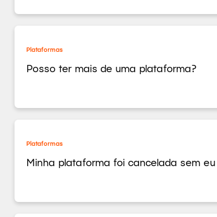
Plataformas
Posso ter mais de uma plataforma?
Plataformas
Minha plataforma foi cancelada sem eu 