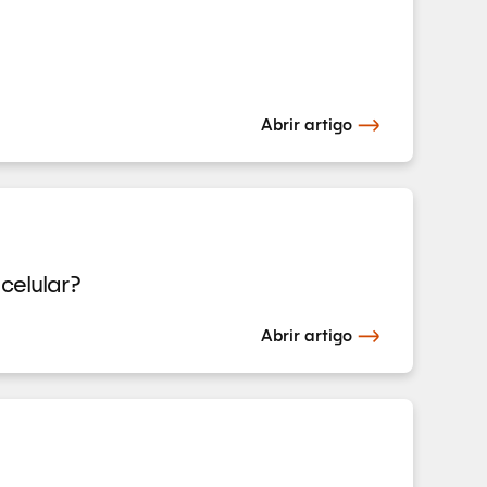
Abrir artigo
celular?
Abrir artigo