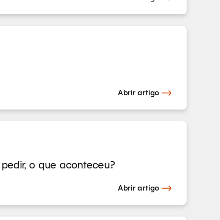
Abrir artigo
pedir, o que aconteceu?
Abrir artigo