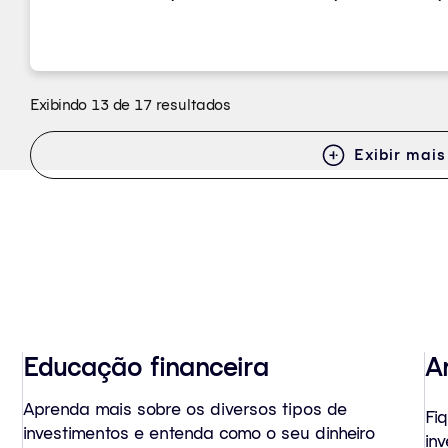
Exibindo 13 de 17 resultados
Exibir mais
Educação financeira
A
Aprenda mais sobre os diversos tipos de
Fi
investimentos e entenda como o seu dinheiro
inv