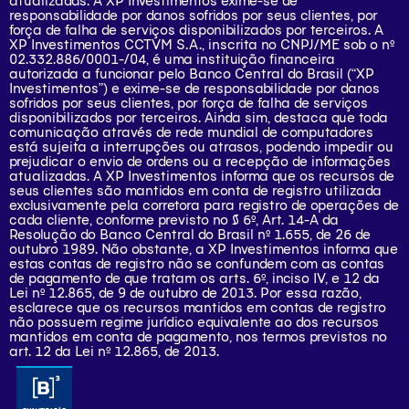
atualizadas. A XP Investimentos exime-se de
responsabilidade por danos sofridos por seus clientes, por
força de falha de serviços disponibilizados por terceiros. A
XP Investimentos CCTVM S.A., inscrita no CNPJ/ME sob o nº
02.332.886/0001-/­04, é uma instituição financeira
autorizada a funcionar pelo Banco Central do Brasil (“XP
Investimentos”) e exime-se de responsabilidade por danos
sofridos por seus clientes, por força de falha de serviços
disponibilizados por terceiros. Ainda sim, destaca que toda
comunicação através de rede mundial de computadores
está sujeita a interrupções ou atrasos, podendo impedir ou
prejudicar o envio de ordens ou a recepção de informações
atualizadas. A XP Investimentos informa que os recursos de
seus clientes são mantidos em conta de registro utilizada
exclusivamente pela corretora para registro de operações de
cada cliente, conforme previsto no § 6º, Art. 14-A da
Resolução do Banco Central do Brasil nº 1.655, de 26 de
outubro 1989. Não obstante, a XP Investimentos informa que
estas contas de registro não se confundem com as contas
de pagamento de que tratam os arts. 6º, inciso IV, e 12 da
Lei nº 12.865, de 9 de outubro de 2013. Por essa razão,
esclarece que os recursos mantidos em contas de registro
não possuem regime jurídico equivalente ao dos recursos
mantidos em conta de pagamento, nos termos previstos no
art. 12 da Lei nº 12.865, de 2013.