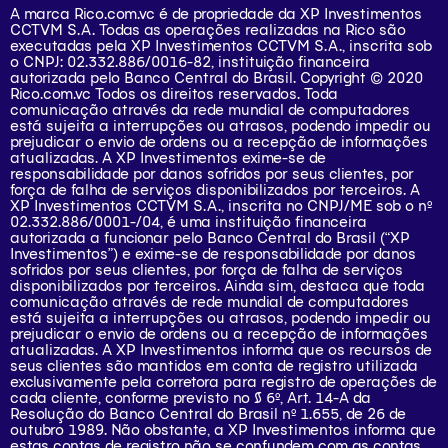
A marca Rico.com.vc é de propriedade da XP Investimentos
CCTVM S.A. Todas as operações realizadas na Rico são
executadas pela XP Investimentos CCTVM S.A., inscrita sob
o CNPJ: 02.332.886/0016-82, instituição financeira
autorizada pelo Banco Central do Brasil. Copyright © 2020
Rico.com.vc Todos os direitos reservados. Toda
comunicação através da rede mundial de computadores
está sujeita a interrupções ou atrasos, podendo impedir ou
prejudicar o envio de ordens ou a recepção de informações
atualizadas. A XP Investimentos exime-se de
responsabilidade por danos sofridos por seus clientes, por
força de falha de serviços disponibilizados por terceiros. A
XP Investimentos CCTVM S.A., inscrita no CNPJ/ME sob o nº
02.332.886/0001-/­04, é uma instituição financeira
autorizada a funcionar pelo Banco Central do Brasil (“XP
Investimentos”) e exime-se de responsabilidade por danos
sofridos por seus clientes, por força de falha de serviços
disponibilizados por terceiros. Ainda sim, destaca que toda
comunicação através de rede mundial de computadores
está sujeita a interrupções ou atrasos, podendo impedir ou
prejudicar o envio de ordens ou a recepção de informações
atualizadas. A XP Investimentos informa que os recursos de
seus clientes são mantidos em conta de registro utilizada
exclusivamente pela corretora para registro de operações de
cada cliente, conforme previsto no § 6º, Art. 14-A da
Resolução do Banco Central do Brasil nº 1.655, de 26 de
outubro 1989. Não obstante, a XP Investimentos informa que
estas contas de registro não se confundem com as contas