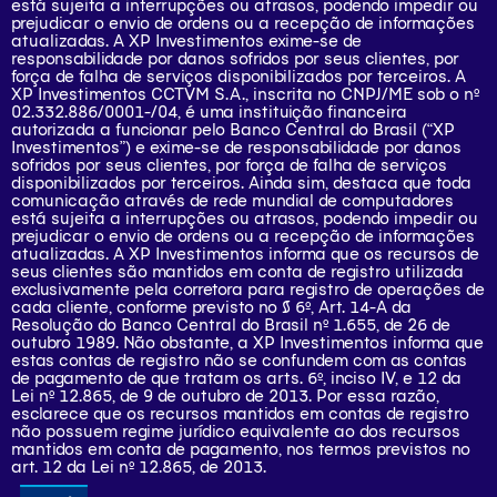
está sujeita a interrupções ou atrasos, podendo impedir ou
prejudicar o envio de ordens ou a recepção de informações
atualizadas. A XP Investimentos exime-se de
responsabilidade por danos sofridos por seus clientes, por
força de falha de serviços disponibilizados por terceiros. A
XP Investimentos CCTVM S.A., inscrita no CNPJ/ME sob o nº
02.332.886/0001-/­04, é uma instituição financeira
autorizada a funcionar pelo Banco Central do Brasil (“XP
Investimentos”) e exime-se de responsabilidade por danos
sofridos por seus clientes, por força de falha de serviços
disponibilizados por terceiros. Ainda sim, destaca que toda
comunicação através de rede mundial de computadores
está sujeita a interrupções ou atrasos, podendo impedir ou
prejudicar o envio de ordens ou a recepção de informações
atualizadas. A XP Investimentos informa que os recursos de
seus clientes são mantidos em conta de registro utilizada
exclusivamente pela corretora para registro de operações de
cada cliente, conforme previsto no § 6º, Art. 14-A da
Resolução do Banco Central do Brasil nº 1.655, de 26 de
outubro 1989. Não obstante, a XP Investimentos informa que
estas contas de registro não se confundem com as contas
de pagamento de que tratam os arts. 6º, inciso IV, e 12 da
Lei nº 12.865, de 9 de outubro de 2013. Por essa razão,
esclarece que os recursos mantidos em contas de registro
não possuem regime jurídico equivalente ao dos recursos
mantidos em conta de pagamento, nos termos previstos no
art. 12 da Lei nº 12.865, de 2013.