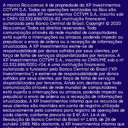
A marca Rico.com.vc é de propriedade da XP Investimentos
CCTVM S.A. Todas as operações realizadas na Rico são
executadas pela XP Investimentos CCTVM S.A., inscrita sob
o CNPJ: 02.332.886/0016-82, instituição financeira
autorizada pelo Banco Central do Brasil. Copyright © 2020
Rico.com.vc Todos os direitos reservados. Toda
comunicação através da rede mundial de computadores
está sujeita a interrupções ou atrasos, podendo impedir ou
prejudicar o envio de ordens ou a recepção de informações
atualizadas. A XP Investimentos exime-se de
responsabilidade por danos sofridos por seus clientes, por
força de falha de serviços disponibilizados por terceiros. A
XP Investimentos CCTVM S.A., inscrita no CNPJ/ME sob o nº
02.332.886/0001-/­04, é uma instituição financeira
autorizada a funcionar pelo Banco Central do Brasil (“XP
Investimentos”) e exime-se de responsabilidade por danos
sofridos por seus clientes, por força de falha de serviços
disponibilizados por terceiros. Ainda sim, destaca que toda
comunicação através de rede mundial de computadores
está sujeita a interrupções ou atrasos, podendo impedir ou
prejudicar o envio de ordens ou a recepção de informações
atualizadas. A XP Investimentos informa que os recursos de
seus clientes são mantidos em conta de registro utilizada
exclusivamente pela corretora para registro de operações de
cada cliente, conforme previsto no § 6º, Art. 14-A da
Resolução do Banco Central do Brasil nº 1.655, de 26 de
outubro 1989. Não obstante, a XP Investimentos informa que