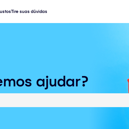
ustos
Tire suas dúvidas
emos ajudar?