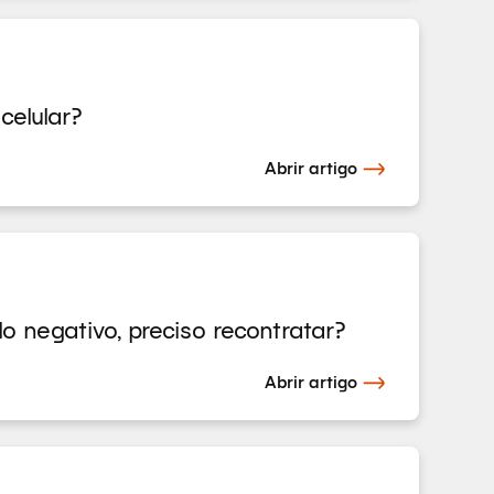
celular?
Abrir artigo
o negativo, preciso recontratar?
Abrir artigo