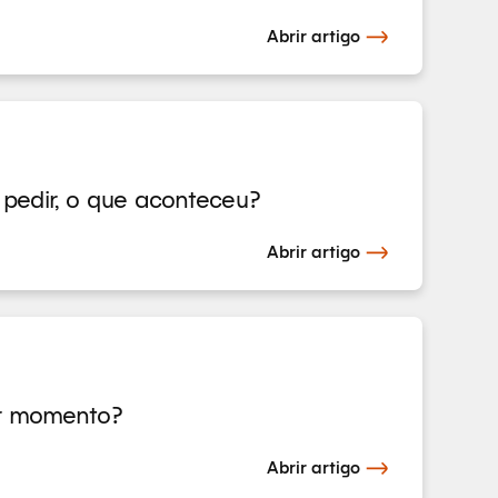
Abrir artigo
pedir, o que aconteceu?
Abrir artigo
er momento?
Abrir artigo