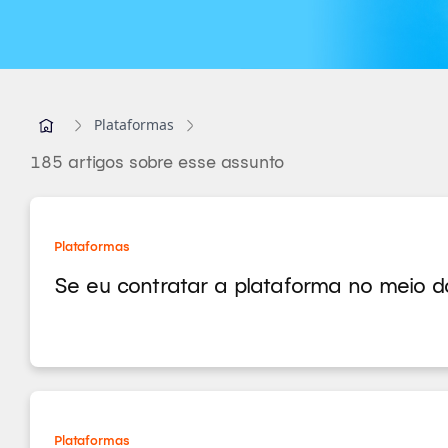
Plataformas
185 artigos sobre esse assunto
Plataformas
Se eu contratar a plataforma no meio d
Plataformas