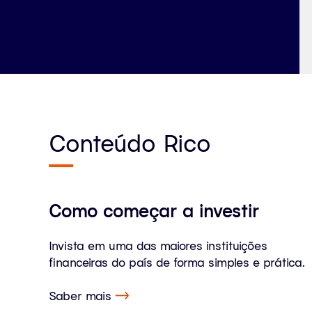
Conteúdo Rico
Como começar a investir
Invista em uma das maiores instituições
financeiras do país de forma simples e prática.
Saber mais