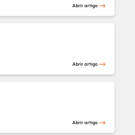
Abrir artigo
Abrir artigo
Abrir artigo